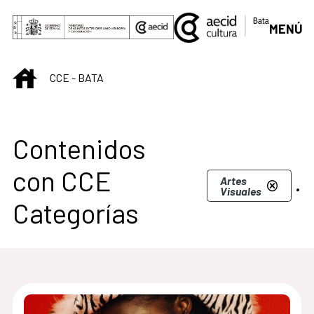
Saltar al contenido principal
MENÚ
INICIO
CCE - BATA
Centro Cultural de B
Contenidos
con CCE
.
Artes
Visuales
Categorías