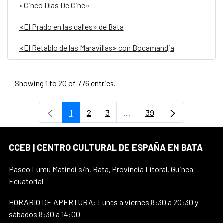
«Cinco Días De Cine»
«El Prado en las calles» de Bata
«El Retablo de las Maravillas» con Bocamandja
Showing 1 to 20 of 776 entries.
1
2
3
...
39
Page
Page
Page
Intermediate Pages Use T
Page
CCEB | CENTRO CULTURAL DE ESPAÑA EN BATA
Paseo Lumu Matindi s/n, Bata, Provincia Litoral, Guinea
Ecuatorial
HORARIO DE APERTURA: Lunes a viernes 8:30 a 20:30 y
sábados 8:30 a 14:00