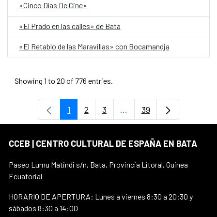
«Cinco Días De Cine»
«El Prado en las calles» de Bata
«El Retablo de las Maravillas» con Bocamandja
Showing 1 to 20 of 776 entries.
1
2
3
...
39
Page
Page
Page
Intermediate Pages Use T
Page
CCEB | CENTRO CULTURAL DE ESPAÑA EN BATA
Paseo Lumu Matindi s/n, Bata, Provincia Litoral, Guinea
Ecuatorial
HORARIO DE APERTURA: Lunes a viernes 8:30 a 20:30 y
sábados 8:30 a 14:00