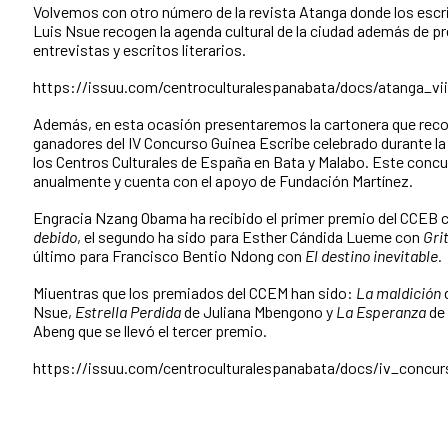
Volvemos con otro número de la revista Atanga donde los escri
Luis Nsue recogen la agenda cultural de la ciudad además de pr
entrevistas y escritos literarios.
https://issuu.com/centroculturalespanabata/docs/atanga_vii
Además, en esta ocasión presentaremos la cartonera que reco
ganadores del IV Concurso Guinea Escribe celebrado durante la
los Centros Culturales de España en Bata y Malabo. Este concu
anualmente y cuenta con el apoyo de Fundación Martínez.
Engracia Nzang Obama ha recibido el primer premio del CCEB c
debido
, el segundo ha sido para Esther Cándida Lueme con
Gri
último para Francisco Bentio Ndong con
El destino inevitable.
Miuentras que los premiados del CCEM han sido:
La maldición
Nsue,
Estrella Perdida
de Juliana Mbengono y
La Esperanza
de
Abeng que se llevó el tercer premio.
https://issuu.com/centroculturalespanabata/docs/iv_concu