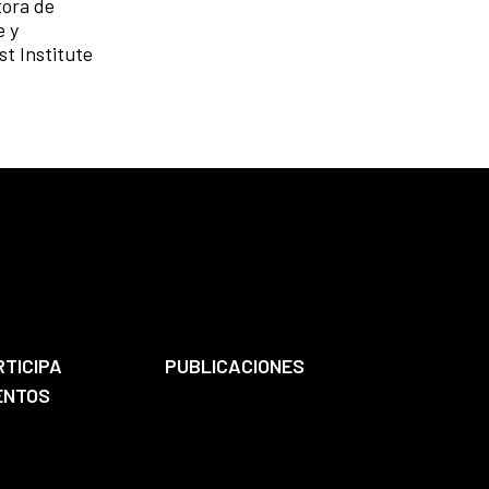
tora de
e y
t Institute
RTICIPA
PUBLICACIONES
ENTOS