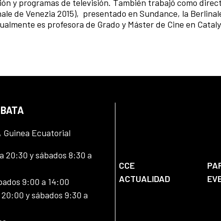
cción y programas de televisión. También trabajó como direc
ale de Venezia 2015), presentado en Sundance, la Berlinal
almente es profesora de Grado y Máster de Cine en Catalys
 BATA
, Guinea Ecuatorial
 20:30 y sábados 8:30 a
CCE
PA
ACTUALIDAD
EV
bados 9:00 a 14:00
20:00 y sábados 9:30 a