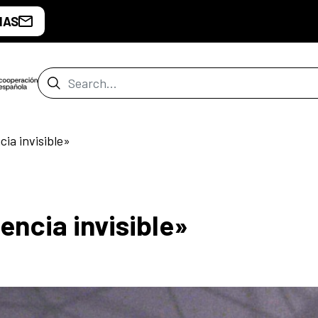
IAS
Search Bar
ia invisible»
encia invisible»