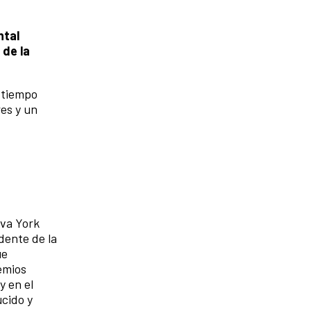
ntal
 de la
 tiempo
es y un
eva York
dente de la
ue
emios
y en el
cido y