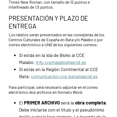
Times New Roman, con tamaño de 12 puntos e
interlineado de 1,5 puntos.
PRESENTACIÓN Y PLAZO DE
ENTREGA
Los relatos serán presentados en las consejerías de los
Centros Culturales de España en Bata y/o Malabo o por
correo electrónico a UNO de los siguientes correos:
Si estás en la isla de Bioko al CCE
Malabo:
info.ccemalabo@aecid.es
Si estás en la Región Continental al CCE
Bata:
comunicacion.cce.bata@aecid.es
Para participar, será necesario adjuntar en el correo
electrónico dos archivos en formato Word:
El
PRIMER ARCHIVO
será la
obra completa
.
Debe iniciarse con el título y el pseudónimo
del/la autor/a (por ejemplo, La leyenda de la