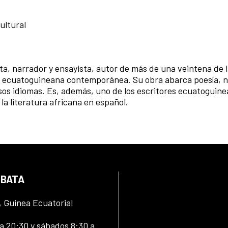
ultural
ta, narrador y ensayista, autor de más de una veintena de l
ura ecuatoguineana contemporánea. Su obra abarca poesía, n
osos idiomas. Es, además, uno de los escritores ecuatoguin
la literatura africana en español.
 BATA
, Guinea Ecuatorial
 20:30 y sábados 8:30 a