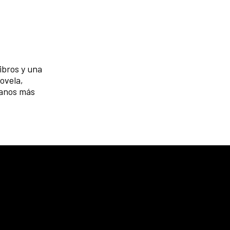
ibros y una
ovela,
eanos más