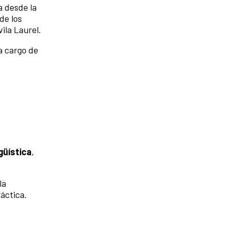
a desde la
de los
ila Laurel.
a cargo de
güística
,
la
ráctica.