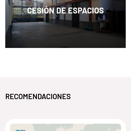
CESIÓN DE ESPACIOS
pasa
abre en la misma ventana Cesión de espacios
RECOMENDACIONES