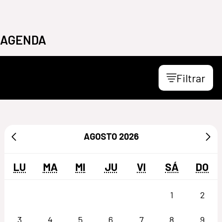
AGENDA
Filtrar
AGOSTO
2026
LU
MA
MI
JU
VI
SÁ
DO
1
2
3
4
5
6
7
8
9