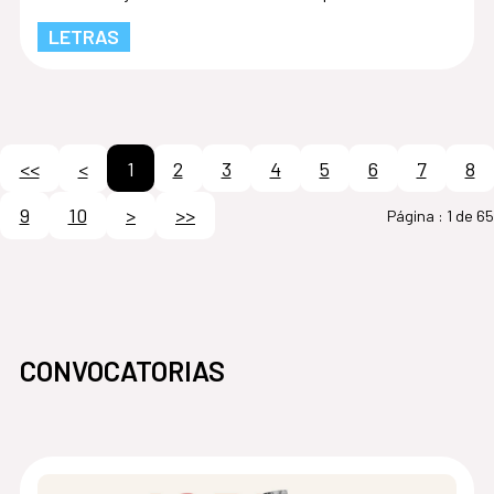
LETRAS
<<
<
1
2
3
4
5
6
7
8
9
10
>
>>
Página :
1 de 65
CONVOCATORIAS