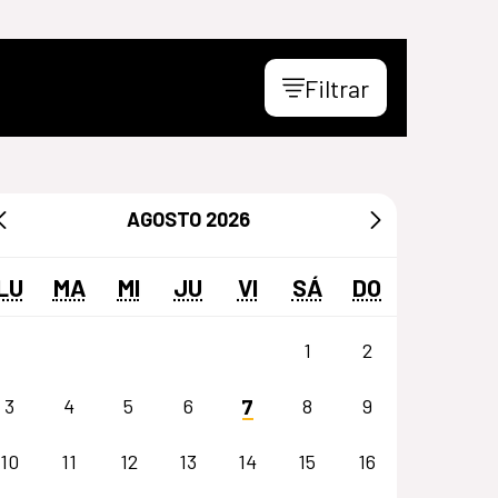
Filtrar
AGOSTO
2026
LU
MA
MI
JU
VI
SÁ
DO
1
2
7
3
4
5
6
8
9
10
11
12
13
14
15
16