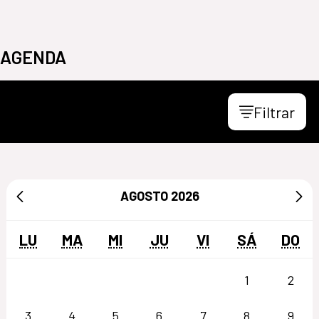
AGENDA
Filtrar
AGOSTO
2026
LU
MA
MI
JU
VI
SÁ
DO
1
2
3
4
5
6
7
8
9