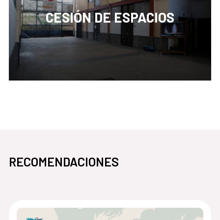
CESIÓN DE ESPACIOS
pasa
abre en la misma ventana Cesión de espacios
RECOMENDACIONES