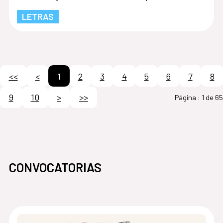
LETRAS
<<
<
1
2
3
4
5
6
7
8
9
10
>
>>
Página :
1 de 65
CONVOCATORIAS