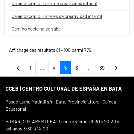
Caleidoscopio. Taller de creatividad infantil
Caleidoscopio. Talleres de creatividad infantil
Camino hacia no se sabe
Affichage des résultats 81 - 100 parmi 776.
1
...
4
5
6
...
39
Page
Pages intermédiaires Utilisez TAB pour 
Page
Page
Page
Pages intermédiaire
Page
CCEB | CENTRO CULTURAL DE ESPAÑA EN BATA
Paseo Lumu Matindi s/n, Bata, Provincia Litoral, Guinea
Ecuatorial
HORARIO DE APERTURA: Lunes a viernes 8:30 a 20:30 y
sábados 8:30 a 14:00