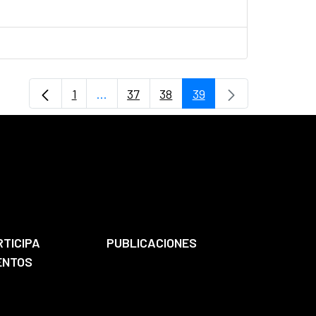
1
...
37
38
39
Page
Pages intermédiaires Utilisez TAB pour 
Page
Page
Page
RTICIPA
PUBLICACIONES
ENTOS