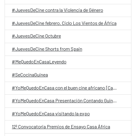
#JuevesDeCine contra la Violencia de Género
#JuevesDeCine febrero. Ciclo Los Vientos de África
#JuevesDeCine Octubre
#JuevesDeCine Shorts from Spain
#MeQuedoEnCasaLeyendo
#SeCocinaGuinea
#YoMeQuedoEnCasa con el buen cine africano [Casa África]
#YoMeQuedoEnCasa Presentación Contando Guinea
#YoMeQuedoEnCasa visitando la expo
12ª Convocatoria Premios de Ensayo Casa África