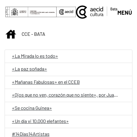
Saut au contenu principal
MENÚ
INICIO
CCE - BATA
«La Mirada lo es todo»
«La paz soñada»
«Mañanas Fabulosas» en el CCEB
«Ojos que no ven, corazón que no siente», por Juan Valbuena
«Se cocina Guinea»
«Un día vi 10.000 elefantes»
#14Días14Artistas