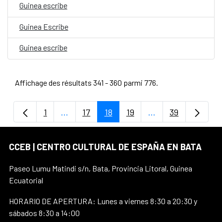
Guinea escribe
Guinea Escribe
Guinea escribe
Affichage des résultats 341 - 360 parmi 776.
1
...
17
18
19
...
39
Page
Pages intermédiaires Utilisez TAB pour na
Page
Page
Page
Pages intermédiair
Page
CCEB | CENTRO CULTURAL DE ESPAÑA EN BATA
Paseo Lumu Matindi s/n, Bata, Provincia Litoral, Guinea
Ecuatorial
HORARIO DE APERTURA: Lunes a viernes 8:30 a 20:30 y
sábados 8:30 a 14:00