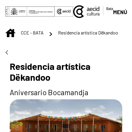
Saut au contenu principal
MENÚ
INICIO
CCE - BATA
Residencia artística Dëkandoo
Residencia artística
Dëkandoo
Aniversario Bocamandja