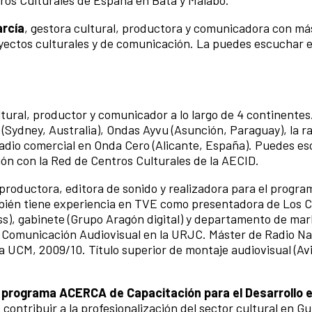
tros Culturales de España en Bata y Malabo.
arcía
, gestora cultural, productora y comunicadora con má
oyectos culturales y de comunicación. La puedes escuchar 
ltural, productor y comunicador a lo largo de 4 continentes
(Sydney, Australia), Ondas Ayvu (Asunción, Paraguay), la ra
 radio comercial en Onda Cero (Alicante, España). Puedes e
ón con la Red de Centros Culturales de la AECID.
 productora, editora de sonido y realizadora para el progra
mbién tiene experiencia en TVE como presentadora de Los 
ss), gabinete (Grupo Aragón digital) y departamento de mar
y Comunicación Audiovisual en la URJC. Máster de Radio Na
a UCM, 2009/10. Título superior de montaje audiovisual (Av
l
programa ACERCA de Capacitación para el Desarrollo e
s contribuir a la profesionalización del sector cultural en G