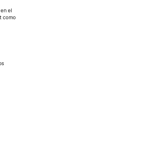
en el
st como
os