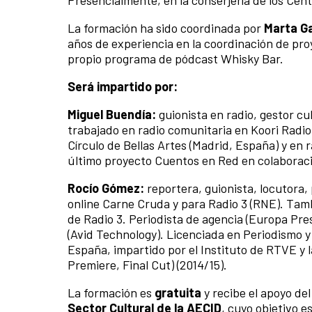
Presencialmente, en la conserjería de los Cen
La formación ha sido coordinada por
Marta G
años de experiencia en la coordinación de pr
propio programa de pódcast Whisky Bar.
Será impartido por:
Miguel Buendía:
guionista en radio, gestor cu
trabajado en radio comunitaria en Koori Radio 
Círculo de Bellas Artes (Madrid, España) y en
último proyecto Cuentos en Red en colaboraci
Rocío Gómez:
reportera, guionista, locutora,
online Carne Cruda y para Radio 3 (RNE). Ta
de Radio 3. Periodista de agencia (Europa Pre
(Avid Technology). Licenciada en Periodismo 
España, impartido por el Instituto de RTVE y l
Premiere, Final Cut) (2014/15).
La formación es
gratuita
y recibe el apoyo de
Sector Cultural de la AECID
, cuyo objetivo e