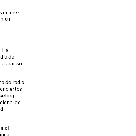
s de diez
en su
. Ha
dio del
scuchar su
ma de radio
Conciertos
keting
cional de
id,
n el
uinea