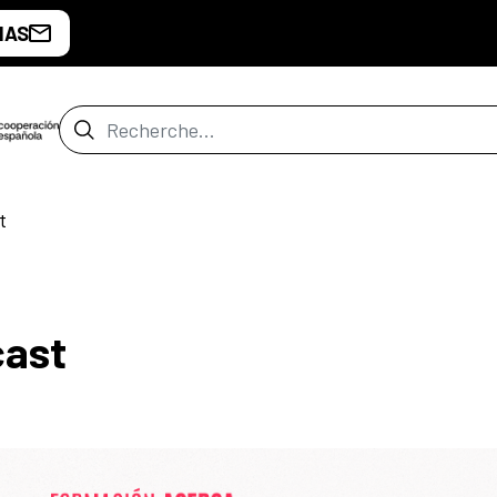
IAS
Barre de recherche
t
cast