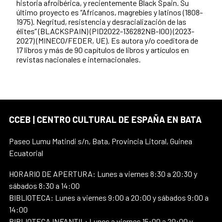
historia afroibérica, y recientemente Black Spain. Su
último proyecto es “Africanos, magrebíes y latinos (1808-
1975). Negritud, resistencia y desracialización de las
élites” (BLACKSPAIN) (PID2022-136282NB-I00) (2023-
2027) (MINECO/FEDER, UE). Es autora y/o coeditora de
17 libros y más de 90 capítulos de libros y artículos en
revistas nacionales e internacionales.
CCEB | CENTRO CULTURAL DE ESPAÑA EN BATA
Paseo Lumu Matindi s/n, Bata, Provincia Litoral, Guinea
Ecuatorial
HORARIO DE APERTURA: Lunes a viernes 8:30 a 20:30 y
sábados 8:30 a 14:00
BIBLIOTECA: Lunes a viernes 9:00 a 20:00 y sábados 9:00 a
14:00
BIBLIOTECA INFANTIL: Lunes a viernes 15:00 a 20:00 y