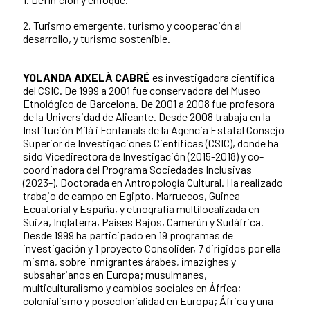
2. Turismo emergente, turismo y cooperación al
desarrollo, y turismo sostenible.
YOLANDA AIXELÀ CABRÉ
es investigadora científica
del CSIC. De 1999 a 2001 fue conservadora del Museo
Etnológico de Barcelona. De 2001 a 2008 fue profesora
de la Universidad de Alicante. Desde 2008 trabaja en la
Institución Milà i Fontanals de la Agencia Estatal Consejo
Superior de Investigaciones Científicas (CSIC), donde ha
sido Vicedirectora de Investigación (2015-2018) y co-
coordinadora del Programa Sociedades Inclusivas
(2023-). Doctorada en Antropología Cultural. Ha realizado
trabajo de campo en Egipto, Marruecos, Guinea
Ecuatorial y España, y etnografía multilocalizada en
Suiza, Inglaterra, Países Bajos, Camerún y Sudáfrica.
Desde 1999 ha participado en 19 programas de
investigación y 1 proyecto Consolider, 7 dirigidos por ella
misma, sobre inmigrantes árabes, imazighes y
subsaharianos en Europa; musulmanes,
multiculturalismo y cambios sociales en África;
colonialismo y poscolonialidad en Europa; África y una