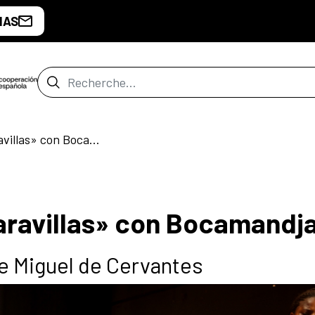
IAS
Barre de recherche
«El Retablo de las Maravillas» con Bocamandja
Maravillas» con Bocamandj
de Miguel de Cervantes