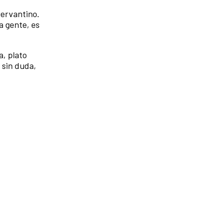
cervantino.
a gente, es
a, plato
 sin duda,