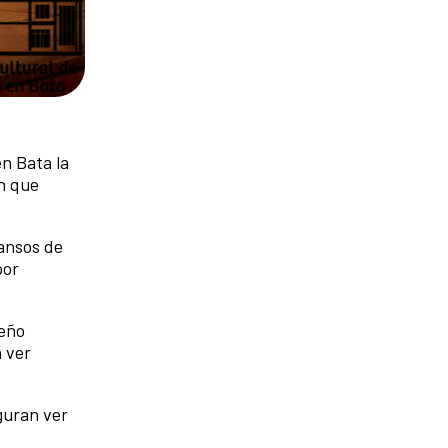
n Bata la
ón que
cansos de
por
ueño
 ver
eguran ver