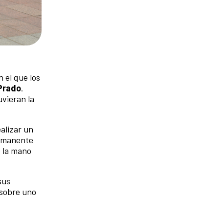
n el que los
Prado
.
vieran la
ealizar un
ermanente
e la mano
sus
 sobre uno