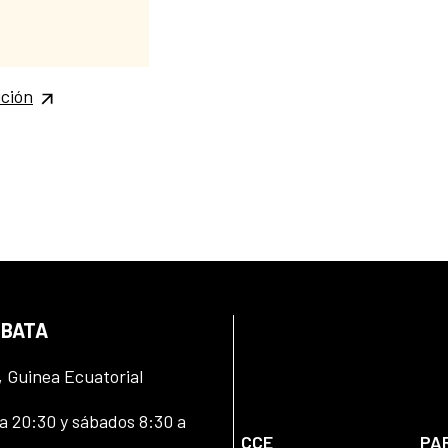
ición
 BATA
, Guinea Ecuatorial
 20:30 y sábados 8:30 a
CCE
PA