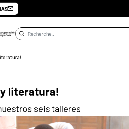
IAS
Barre de recherche
iteratura!
 literatura!
nuestros seis talleres