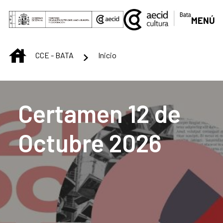
Skip to Main Content
MENÚ
INICIO
CCE - BATA
Inicio
Centro Cultural de B
Certamen 12 de
Octubre 2026