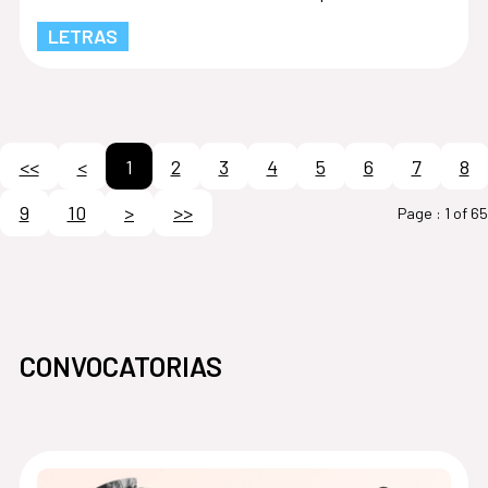
LETRAS
<<
<
1
2
3
4
5
6
7
8
9
10
>
>>
Page :
1 of 65
CONVOCATORIAS