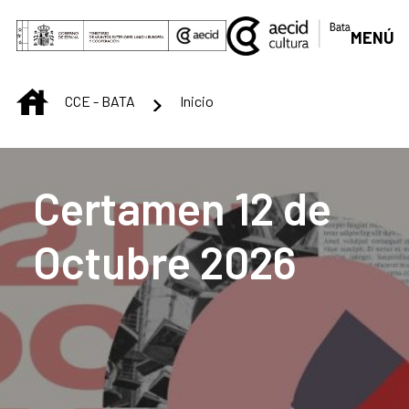
Skip to Main Content
MENÚ
INICIO
CCE - BATA
Inicio
Centro Cultural de B
Certamen 12 de
Octubre 2026