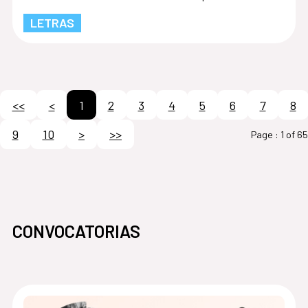
LETRAS
<<
<
1
2
3
4
5
6
7
8
9
10
>
>>
Page :
1 of 65
CONVOCATORIAS