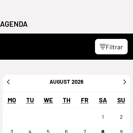
AGENDA
Filtrar
AUGUST
2026
MO
TU
WE
TH
FR
SA
SU
1
2
8
3
4
5
6
7
9