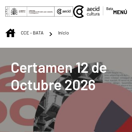
Skip to Main Content
MENÚ
INICIO
CCE - BATA
Inicio
Centro Cultural de B
Certamen 12 de
Octubre 2026