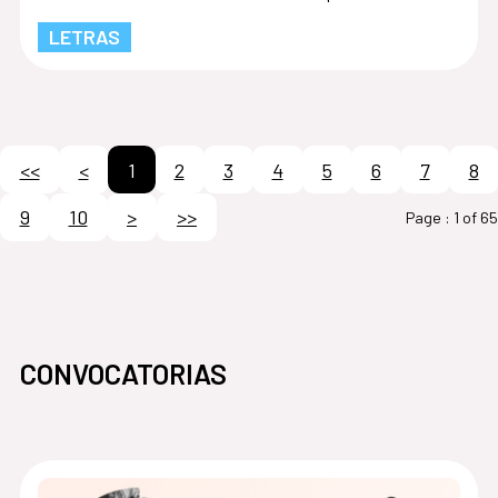
LETRAS
<<
<
1
2
3
4
5
6
7
8
9
10
>
>>
Page :
1 of 65
CONVOCATORIAS