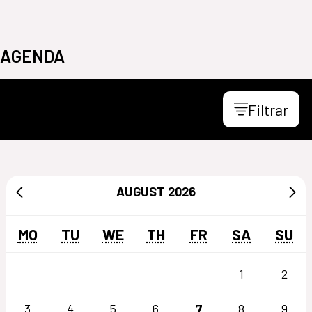
AGENDA
Filtrar
AUGUST
2026
MO
TU
WE
TH
FR
SA
SU
1
2
7
3
4
5
6
8
9