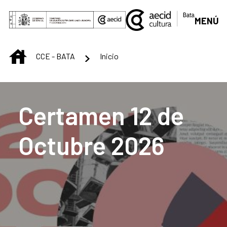
Skip to Main Content
MENÚ
INICIO
CCE - BATA
Inicio
Centro Cultural de B
Certamen 12 de
Octubre 2026