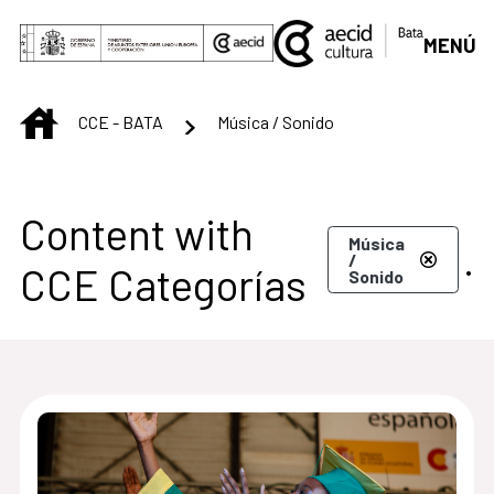
Skip to Main Content
MENÚ
INICIO
CCE - BATA
Música / Sonido
Centro Cultural de B
Content with
Música
.
/
CCE Categorías
Sonido