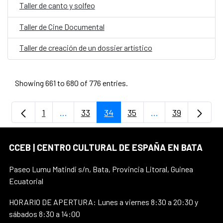
Taller de canto y solfeo
Taller de Cine Documental
Taller de creación de un dossier artístico
Showing 661 to 680 of 776 entries.
1
...
33
34
35
...
39
Page
Intermediate Pages Use TAB to navigate.
Page
Page
Page
Intermediate Page
Page
CCEB | CENTRO CULTURAL DE ESPAÑA EN BATA
Paseo Lumu Matindi s/n, Bata, Provincia Litoral, Guinea
Ecuatorial
HORARIO DE APERTURA: Lunes a viernes 8:30 a 20:30 y
sábados 8:30 a 14:00