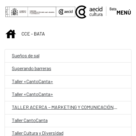
Skip to Main Content
MENÚ
INICIO
CCE - BATA
Sueños de sal
Superando barreras
Taller «CantoCanta»
Taller «CantoCanta»
TALLER ACERCA – MARKETING Y COMUNICACIÓN CULTURAL
Taller CantoCanta
Taller Cultura y Diversidad