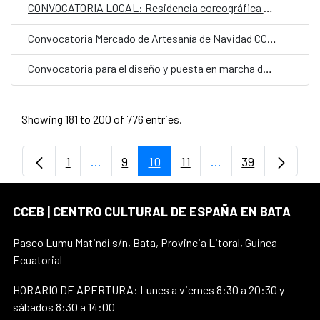
CONVOCATORIA LOCAL: Residencia coreográfica AfrOeste 2023
Convocatoria Mercado de Artesanía de Navidad CCE Bata 2023
Convocatoria para el diseño y puesta en marcha del Plan de Centro 2024
Showing 181 to 200 of 776 entries.
1
...
9
10
11
...
39
Page
Intermediate Pages Use TAB to navigate.
Page
Page
Page
Intermediate Pages
Page
CCEB | CENTRO CULTURAL DE ESPAÑA EN BATA
Paseo Lumu Matindi s/n, Bata, Provincia Litoral, Guinea
Ecuatorial
HORARIO DE APERTURA: Lunes a viernes 8:30 a 20:30 y
sábados 8:30 a 14:00