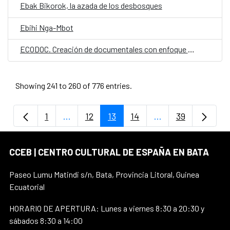
Ebak Bikorok, la azada de los desbosques
Ebihi Nga-Mbot
ECODOC. Creación de documentales con enfoque medioambiental
Showing 241 to 260 of 776 entries.
1
...
12
13
14
...
39
Page
Intermediate Pages Use TAB to navigate.
Page
Page
Page
Intermediate Page
Page
CCEB | CENTRO CULTURAL DE ESPAÑA EN BATA
Paseo Lumu Matindi s/n, Bata, Provincia Litoral, Guinea
Ecuatorial
HORARIO DE APERTURA: Lunes a viernes 8:30 a 20:30 y
sábados 8:30 a 14:00