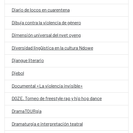
Diario de locos en cuarentena
Dibuja contra la violencia de género
Dimensión universal del nvet oyeng
Diversidad lingüística en la cultura Ndowe
Djangue literario
Djebol
Documental «La violencia invisible»
DOZE. Torneo de freestyle rap y hip hop dance
DramaTOURgia
Dramaturgia e interpretación teatral