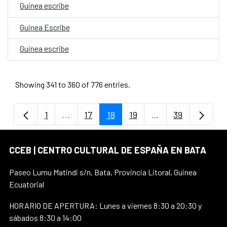
Guinea escribe
Guinea Escribe
Guinea escribe
Showing 341 to 360 of 776 entries.
1
...
17
18
19
...
39
Page
Intermediate Pages Use TAB to navigate.
Page
Page
Page
Intermediate Page
Page
CCEB | CENTRO CULTURAL DE ESPAÑA EN BATA
Paseo Lumu Matindi s/n, Bata, Provincia Litoral, Guinea
Ecuatorial
HORARIO DE APERTURA: Lunes a viernes 8:30 a 20:30 y
sábados 8:30 a 14:00