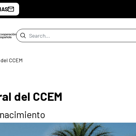
IAS
Search Bar
l del CCEM
ral del CCEM
u nacimiento