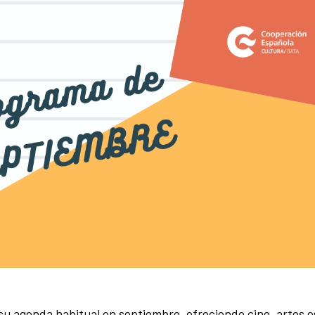
su agenda habitual en septiembre, ofreciendo cine, artes e