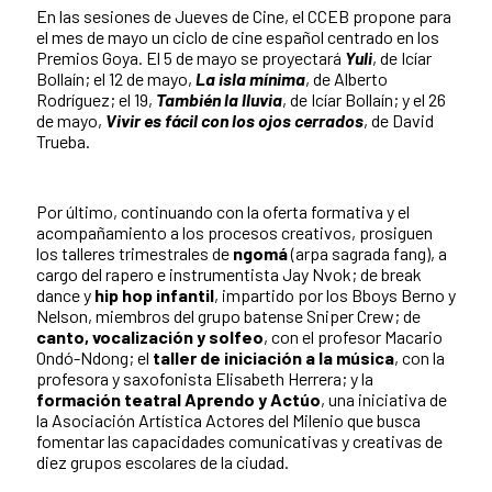
En las sesiones de Jueves de Cine, el CCEB propone para
el mes de mayo un ciclo de cine español centrado en los
Premios Goya. El 5 de mayo se proyectará
Yuli
, de Icíar
Bollaín; el 12 de mayo,
La isla mínima
, de Alberto
Rodríguez; el 19,
También la lluvia
, de Icíar Bollaín; y el 26
de mayo,
Vivir es fácil con los ojos cerrados
, de David
Trueba.
Por último, continuando con la oferta formativa y el
acompañamiento a los procesos creativos, prosiguen
los talleres trimestrales de
ngomá
(arpa sagrada fang), a
cargo del rapero e instrumentista Jay Nvok; de break
dance y
hip hop infantil
, impartido por los Bboys Berno y
Nelson, miembros del grupo batense Sniper Crew; de
canto, vocalización y solfeo
, con el profesor Macario
Ondó-Ndong; el
taller de iniciación a la música
, con la
profesora y saxofonista Elisabeth Herrera; y la
formación teatral Aprendo y Actúo
, una iniciativa de
la Asociación Artística Actores del Milenio que busca
fomentar las capacidades comunicativas y creativas de
diez grupos escolares de la ciudad.