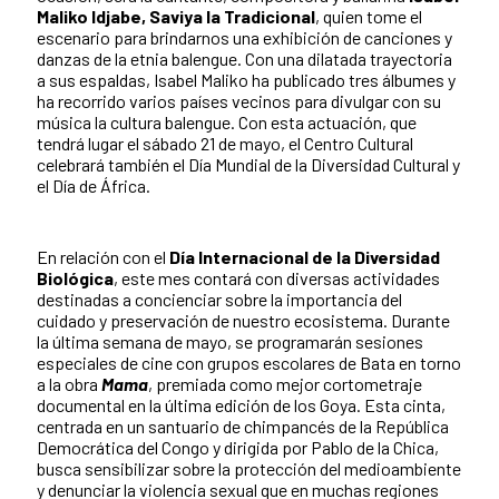
Maliko Idjabe, Saviya la Tradicional
, quien tome el
escenario para brindarnos una exhibición de canciones y
danzas de la etnia balengue. Con una dilatada trayectoria
a sus espaldas, Isabel Maliko ha publicado tres álbumes y
ha recorrido varios países vecinos para divulgar con su
música la cultura balengue. Con esta actuación, que
tendrá lugar el sábado 21 de mayo, el Centro Cultural
celebrará también el Día Mundial de la Diversidad Cultural y
el Día de África.
En relación con el
Día Internacional de la Diversidad
Biológica
, este mes contará con diversas actividades
destinadas a concienciar sobre la importancia del
cuidado y preservación de nuestro ecosistema. Durante
la última semana de mayo, se programarán sesiones
especiales de cine con grupos escolares de Bata en torno
a la obra
Mama
, premiada como mejor cortometraje
documental en la última edición de los Goya. Esta cinta,
centrada en un santuario de chimpancés de la República
Democrática del Congo y dirigida por Pablo de la Chica,
busca sensibilizar sobre la protección del medioambiente
y denunciar la violencia sexual que en muchas regiones