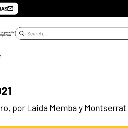
IAS
Search Bar
1
21
ibro, por Laida Memba y Montserrat