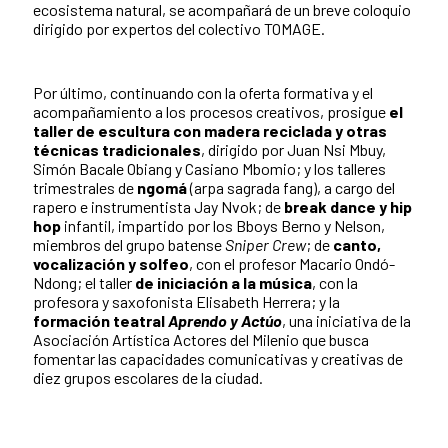
ecosistema natural, se acompañará de un breve coloquio
dirigido por expertos del colectivo TOMAGE.
Por último, continuando con la oferta formativa y el
acompañamiento a los procesos creativos, prosigue
el
taller de escultura con madera reciclada y otras
técnicas tradicionales
, dirigido por Juan Nsi Mbuy,
Simón Bacale Obiang y Casiano Mbomio; y los talleres
trimestrales de
ngomá
(arpa sagrada fang), a cargo del
rapero e instrumentista Jay Nvok; de
break dance y hip
hop
infantil, impartido por los Bboys Berno y Nelson,
miembros del grupo batense
Sniper Crew
; de
canto,
vocalización y solfeo
, con el profesor Macario Ondó-
Ndong; el taller
de iniciación a la música
, con la
profesora y saxofonista Elisabeth Herrera; y la
formación teatral
Aprendo y Actúo
, una iniciativa de la
Asociación Artística Actores del Milenio que busca
fomentar las capacidades comunicativas y creativas de
diez grupos escolares de la ciudad.