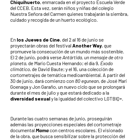
Chiquihuerto
, enmarcada en el proyecto Escuela Verde
del CCEB. Esta vez, serán niños y niñas del colegio
Nuestra Señora del Carmen quienes trabajarán la siembra,
cuidado y recogida de un huerto ecológico.
En
los Jueves de Cine
, del 2 al 16 de junio se
proyectarán obras del festival
Another Way
, que
promueve la consecución de un mundo más sostenible.
El 2 de junio, podrá verse
Antártida, un mensaje de otro
planeta
, de Mario Cuesta Hernando; el día 9,
Éxodo
climático
, de David Baute; y el 16, una colección de
cortometrajes de temática medioambiental. A partir del
30 de junio, dará comienzo con
80 egunean
, de José Mari
Goenaga y Jon Garaño, un nuevo ciclo que se prolongará
durante el mes de julio y que estará dedicado a la
diversidad sexual
y la igualdad del colectivo LGTBIQ+.
Durante las cuatro semanas de junio, proseguirán
además las proyecciones especiales del cortometraje
documental
Mama
con centros escolares. El visionado
de la obra, que busca sensibilizar sobre la protección del