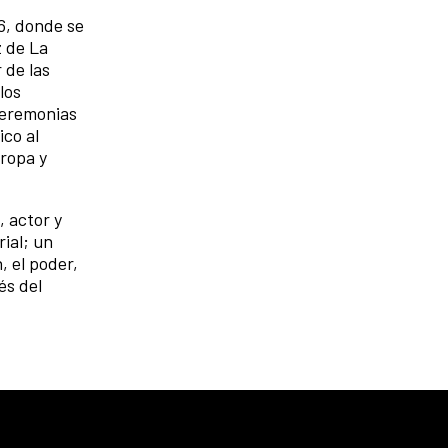
6, donde se
z de La
 de las
los
ceremonias
ico al
uropa y
 actor y
ial; un
, el poder,
és del