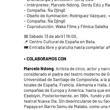
- Intérpretes: Marcelo Ndong, Gordy Edú y 
- Compañía: Ña Djingö
- Diseño de iluminación: Rodríguez Vázquez, 
- Compañía: Ña Djingö
- Coproducción: Waka Films y Fílmica Galaika
📅 Sábado 13 de abril | 19:00.
📌 Centro Cultural de España en Bata.
🎟️ Entrada libre y gratuita hasta completar af
• COLABORAMOS CON
Marcelo Ndong
. Artista de circo, actor y n
considerado el padre del teatro moderno de Gu
Universidad de Santiago de Compostela, a la 
locales de España, Francia, Alemania e Italia.
compañías de Europa y América, hasta que en 
Ebebiyin. Posteriormente, en 1994, fundó y dir
teatral Nueva Ola. Sin desvincularse de su fac
Papaya en Barrio Semu de Malabo, como una n