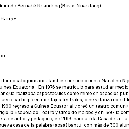
Raimundo Bernabé Nnandong (Russo Nnandong)
«Harry».
oro.
arrador ecuatoguineano, también conocido como Manoliño N
inea Ecuatorial. En 1976 se matriculó para estudiar medici
par que realizaba espectáculos como mimo en espacios públ
 Luego participó en montajes teatrales, cine y danza con di
1990 regresó a Guinea Ecuatorial y creó un teatro comunit
igió la Escuela de Teatro y Circo de Malabo y en 1997 la co
eta de actor y pedagogo, en 2013 inauguró la Casa de la Cu
ueva casa de la palabra (abaá) bantú, con más de 300 alu