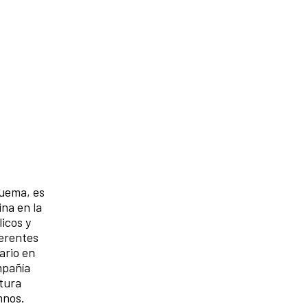
guema, es
na en la
icos y
ferentes
ario en
mpañía
ltura
mnos.