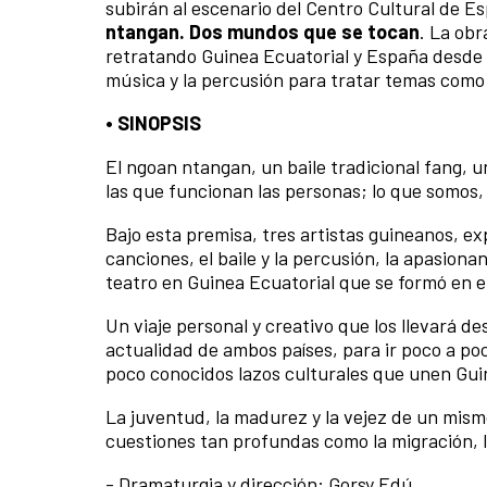
subirán al escenario del Centro Cultural de Es
ntangan. Dos mundos que se tocan
. La ob
retratando Guinea Ecuatorial y España desde la
música y la percusión para tratar temas como l
• SINOPSIS
El ngoan ntangan, un baile tradicional fang, 
las que funcionan las personas; lo que somos,
Bajo esta premisa, tres artistas guineanos, e
canciones, el baile y la percusión, la apasion
teatro en Guinea Ecuatorial que se formó en e
Un viaje personal y creativo que los llevará de
actualidad de ambos países, para ir poco a poc
poco conocidos lazos culturales que unen Guin
La juventud, la madurez y la vejez de un mis
cuestiones tan profundas como la migración, l
- Dramaturgia y dirección: Gorsy Edú