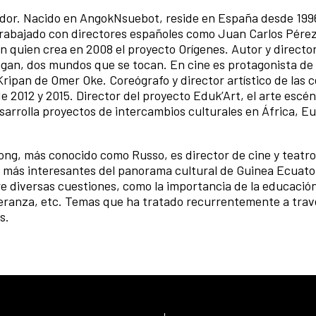
mador. Nacido en AngokNsuebot, reside en España desde 199
trabajado con directores españoles como Juan Carlos Pére
 quien crea en 2008 el proyecto Orígenes. Autor y director
ngan, dos mundos que se tocan. En cine es protagonista de 
ripan de Omer Oke. Coreógrafo y director artístico de las 
 2012 y 2015. Director del proyecto Eduk’Art, el arte escén
sarrolla proyectos de intercambios culturales en África, E
g, más conocido como Russo, es director de cine y teatro,
s más interesantes del panorama cultural de Guinea Ecuator
e diversas cuestiones, como la importancia de la educación
esperanza, etc. Temas que ha tratado recurrentemente a trav
s.