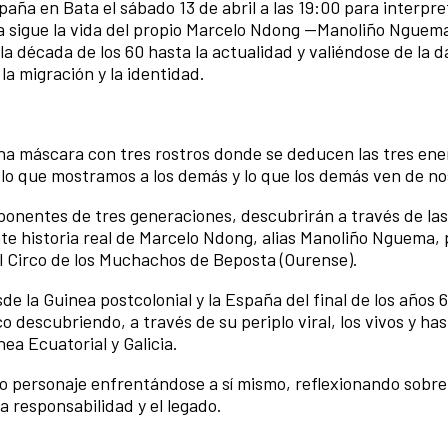
paña en Bata el sábado 13 de abril a las 19:00 para interpr
ra sigue la vida del propio Marcelo Ndong —Manoliño Nguem
 década de los 60 hasta la actualidad y valiéndose de la d
a migración y la identidad.
una máscara con tres rostros donde se deducen las tres ene
 lo que mostramos a los demás y lo que los demás ven de no
xponentes de tres generaciones, descubrirán a través de las
ante historia real de Marcelo Ndong, alias Manoliño Nguema,
l Circo de los Muchachos de Beposta (Ourense).
sde la Guinea postcolonial y la España del final de los años 
o descubriendo, a través de su periplo viral, los vivos y ha
ea Ecuatorial y Galicia.
mo personaje enfrentándose a sí mismo, reflexionando sobre
a responsabilidad y el legado.