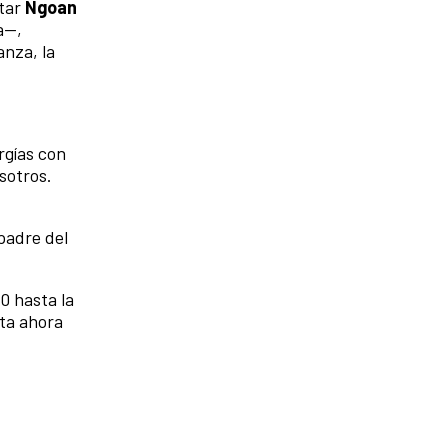
etar
Ngoan
a—,
anza, la
rgías con
sotros.
 padre del
60 hasta la
sta ahora