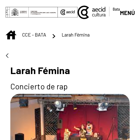
Skip to Main Content
MENÚ
INICIO
CCE - BATA
Larah Fémina
Larah Fémina
Concierto de rap