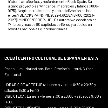
historia afroibérica, y recientemente Black Spain. Su
último proyecto es “Africanos, magrebíes y latinos (1808-
1975). Negritud, resistencia y desracialización de las
élites” (BLACKSPAIN) (PID2022-136282NB-I00) (2023-
2027) (MINECO/FEDER, UE). Es autora y/o coeditora de
17 libros y más de 90 capítulos de libros y artículos en
revistas nacionales e internacionales.
CCEB | CENTRO CULTURAL DE ESPAÑA EN BATA
Paseo Lumu Matindi s/n, Bata, Provincia Litoral, Guinea
Ecuatorial
HORARIO DE APERTURA: Lunes a viernes 8:30 a 20:30 y
sábados 8:30 a 14:00
BIBLIOTECA: Lunes a viernes 9:00 a 20:00 y sábados 9:00 a
14:00
BIBLIOTECA INFANTIL: Lunes a viernes 15:00 a 20:00 y