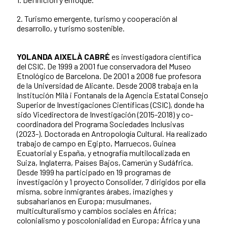
2. Turismo emergente, turismo y cooperación al
desarrollo, y turismo sostenible.
YOLANDA AIXELÀ CABRÉ
es investigadora científica
del CSIC. De 1999 a 2001 fue conservadora del Museo
Etnológico de Barcelona. De 2001 a 2008 fue profesora
de la Universidad de Alicante. Desde 2008 trabaja en la
Institución Milà i Fontanals de la Agencia Estatal Consejo
Superior de Investigaciones Científicas (CSIC), donde ha
sido Vicedirectora de Investigación (2015-2018) y co-
coordinadora del Programa Sociedades Inclusivas
(2023-). Doctorada en Antropología Cultural. Ha realizado
trabajo de campo en Egipto, Marruecos, Guinea
Ecuatorial y España, y etnografía multilocalizada en
Suiza, Inglaterra, Países Bajos, Camerún y Sudáfrica.
Desde 1999 ha participado en 19 programas de
investigación y 1 proyecto Consolider, 7 dirigidos por ella
misma, sobre inmigrantes árabes, imazighes y
subsaharianos en Europa; musulmanes,
multiculturalismo y cambios sociales en África;
colonialismo y poscolonialidad en Europa; África y una