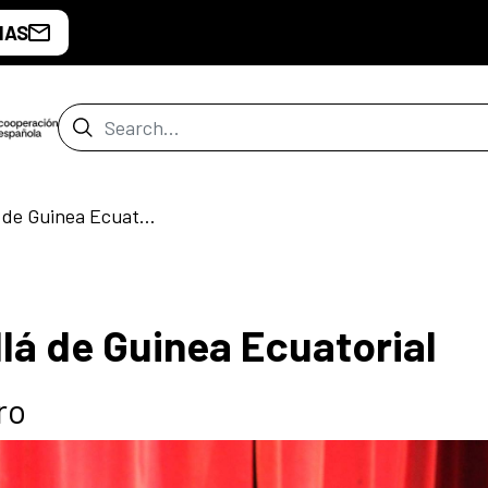
IAS
Search Bar
La etnia fang, más allá de Guinea Ecuatorial
llá de Guinea Ecuatorial
ro