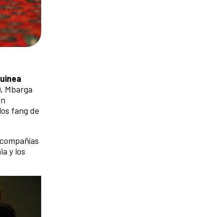
Guinea
), Mbarga
un
 los fang de
s compañías
ia y los