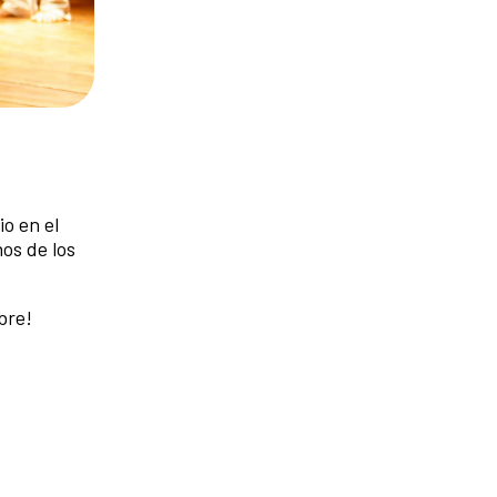
o en el
os de los
bre!