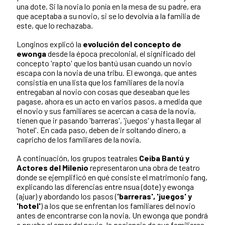
una dote. Si la novia lo ponía en la mesa de su padre, era
que aceptaba a su novio, si se lo devolvía a la familia de
este, que lo rechazaba.
Longinos explicó la
evolución del concepto de
ewonga
desde la época precolonial, el significado del
concepto 'rapto' que los bantú usan cuando un novio
escapa con la novia de una tribu. El ewonga, que antes
consistía en una lista que los familiares de la novia
entregaban al novio con cosas que deseaban que les
pagase, ahora es un acto en varios pasos, a medida que
el novio y sus familiares se acercan a casa de la novia,
tienen que ir pasando 'barreras', 'juegos' y hasta llegar al
'hotel'. En cada paso, deben de ir soltando dinero, a
capricho de los familiares de la novia.
A continuación, los grupos teatrales
Ceiba Bantú y
Actores del Milenio
representaron una obra de teatro
donde se ejemplificó en qué consiste el matrimonio fang,
explicando las diferencias entre nsua (dote) y ewonga
(ajuar) y abordando los pasos (
'barreras', 'juegos' y
'hotel'
) a los que se enfrentan los familiares del novio
antes de encontrarse con la novia. Un ewonga que pondrá
a prueba el amor del novio, la paciencia de sus familiares