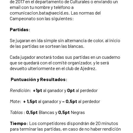
de 2017 en el departamento de Culturales o enviando un
email con tu nombre y teléfono a
comunicacion.bata@aecid.es. Las normas del
Campeonato son las siguientes:
Partidas:
Se jugaran en ida simple sin alternancia de color, al inicio
de las partidas se sortean las blancas.
Cada jugador anotará todas sus partidas en un cuaderno
que se quedará con el comité organizador, y le será
devuelto ulteriormente en el club de Ajedrez.
Puntuaci
ó
n y Resultados:
Rendici
ó
n
:
+1pt
al ganador y
0pt
al perdedor
Mate
:
+ 1,5pt
al ganador y
– 0,5pt
al perdedor
Tablas
:
0,5pt
Blancas y
0,5pt
Negras
Tiempo:
Los competidores dispondrán de 20 minutos
para terminar las partidas, en caso de no haber rendición