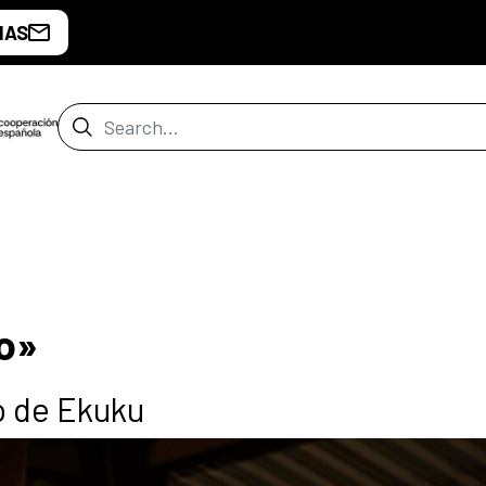
IAS
Search Bar
o»
o de Ekuku