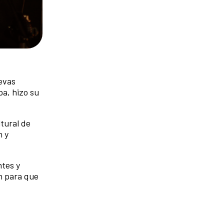
evas
a, hizo su
tural de
n y
ntes y
ón para que