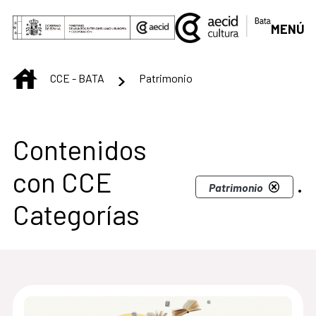
Saltar al contenido principal
MENÚ
INICIO
CCE - BATA
Patrimonio
Centro Cultural de B
Contenidos
con CCE
.
Patrimonio
Categorías