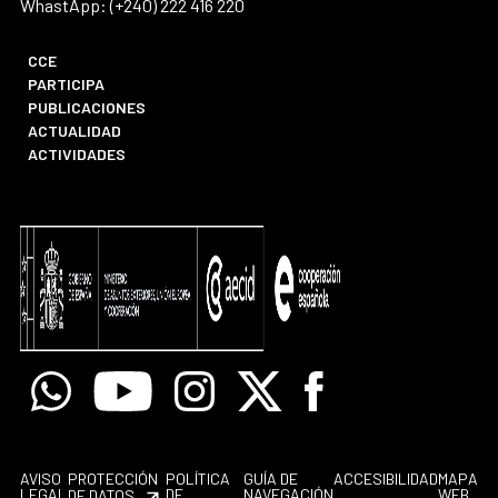
WhastApp: (+240) 222 416 220
CCE
PARTICIPA
PUBLICACIONES
ACTUALIDAD
ACTIVIDADES
Whatsapp
Youtube
Instagram
X
Facebook
AVISO
PROTECCIÓN
POLÍTICA
GUÍA DE
ACCESIBILIDAD
MAPA
LEGAL
DE
NAVEGACIÓN
WEB
DE DATOS