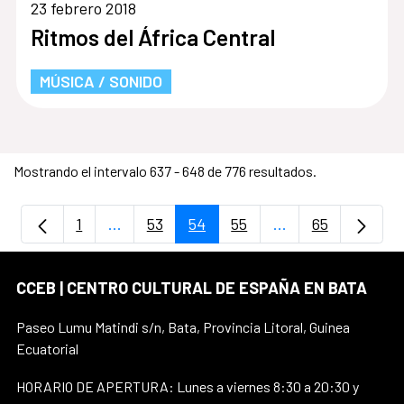
23 febrero 2018
Ritmos del África Central
MÚSICA / SONIDO
Mostrando el intervalo 637 - 648 de 776 resultados.
1
...
53
54
55
...
65
Página
Páginas intermedias Use TAB para despla
Página
Página
Página
Páginas intermedi
Página
CCEB | CENTRO CULTURAL DE ESPAÑA EN BATA
Paseo Lumu Matindi s/n, Bata, Provincia Litoral, Guinea
Ecuatorial
HORARIO DE APERTURA: Lunes a viernes 8:30 a 20:30 y