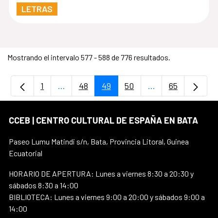
LETRAS
Mostrando el intervalo 577 - 588 de 776 resultados.
1
...
48
49
50
...
65
Página
Páginas intermedias Use TAB para despla
Página
Página
Página
Páginas intermedi
Página
CCEB | CENTRO CULTURAL DE ESPAÑA EN BATA
Paseo Lumu Matindi s/n, Bata, Provincia Litoral, Guinea
Ecuatorial
HORARIO DE APERTURA: Lunes a viernes 8:30 a 20:30 y
sábados 8:30 a 14:00
BIBLIOTECA: Lunes a viernes 9:00 a 20:00 y sábados 9:00 a
14:00