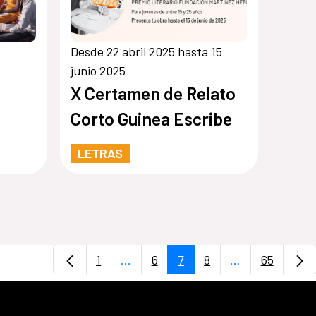
Desde 22 abril 2025 hasta 15
junio 2025
X Certamen de Relato
Corto Guinea Escribe
LETRAS
1
...
6
7
8
...
65
Página
Páginas intermedias Use TAB para 
Página
Página
Página
Páginas interm
Página