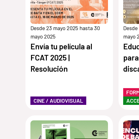
Desde 23 mayo 2025 hasta 30
Desde 
mayo 2025
mayo 
Envía tu película al
Educ
FCAT 2025 |
para
Resolución
disc
FOR
CINE / AUDIOVISUAL
ACCE