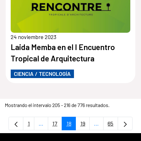
24 noviembre 2023
Laida Memba en el I Encuentro
Tropical de Arquitectura
CIENCIA / TECNOLOGÍA
Mostrando el intervalo 205 - 216 de 776 resultados.
1
...
17
18
19
...
65
Página
Páginas intermedias Use TAB para despla
Página
Página
Página
Páginas intermedi
Página