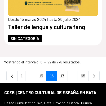
Desde 15 marzo 2024 hasta 26 julio 2024
Taller de lengua y cultura fang
SIN CATEGORÍA
Mostrando el intervalo 181 - 192 de 776 resultados.
1
...
15
16
17
...
65
Página
Páginas intermedias Use TAB para despla
Página
Página
Página
Páginas intermedi
Página
CCEB | CENTRO CULTURAL DE ESPAÑA EN BATA
Paseo Lumu Matindi s/n, Bata, Provincia Litoral, Guinea