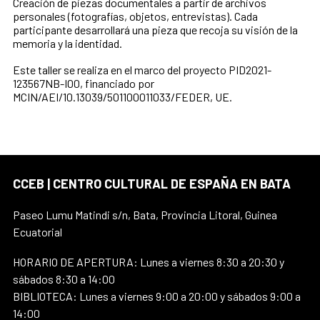
Creación de piezas documentales a partir de archivos
personales (fotografías, objetos, entrevistas). Cada
participante desarrollará una pieza que recoja su visión de la
memoria y la identidad.
Este taller se realiza en el marco del proyecto PID2021-
123567NB-I00, financiado por
MCIN/AEI/10.13039/501100011033/FEDER, UE.
CCEB | CENTRO CULTURAL DE ESPAÑA EN BATA
Paseo Lumu Matindi s/n, Bata, Provincia Litoral, Guinea
Ecuatorial
HORARIO DE APERTURA: Lunes a viernes 8:30 a 20:30 y
sábados 8:30 a 14:00
BIBLIOTECA: Lunes a viernes 9:00 a 20:00 y sábados 9:00 a
14:00